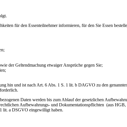
lgt.
hkeiten für den Essenteilnehmer informieren, für den Sie Essen bestel
en;
sowie der Geltendmachung etwaiger Ansprüche gegen Sie;
len;
erung hin und ist nach Art. 6 Abs. 1 S. 1 lit. b DAGVO zu den genannt
forderlich.
bezogenen Daten werden bis zum Ablauf der gesetzlichen Aufbewahrungs
srechtlichen Aufbewahrungs- und Dokumentationspflichten (aus HGB, S
 1 lit. a DSGVO eingewilligt haben.